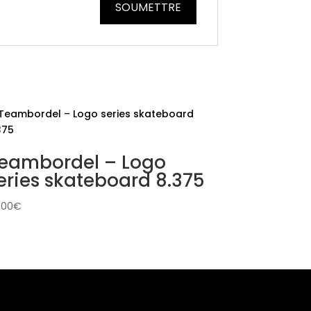
eambordel – Logo
eries skateboard 8.375
,00
€